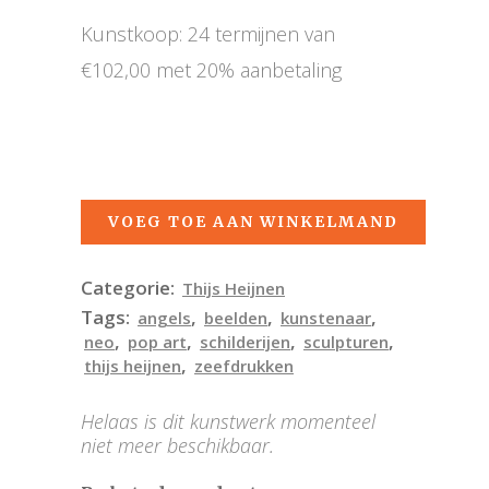
Kunstkoop: 24 termijnen van
€102,00 met 20% aanbetaling
VOEG TOE AAN WINKELMAND
Categorie:
Thijs Heijnen
Tags:
,
,
,
angels
beelden
kunstenaar
,
,
,
,
neo
pop art
schilderijen
sculpturen
,
thijs heijnen
zeefdrukken
Helaas is dit kunstwerk momenteel
niet meer beschikbaar.