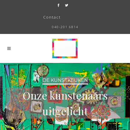
Contact
040-201 6814
DE KUNSTKEUKEN
Onze kunstenaars
uitgelicht