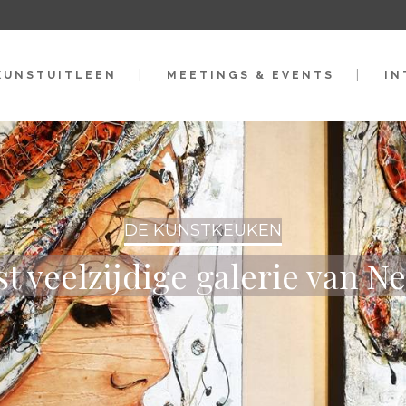
KUNSTUITLEEN
MEETINGS & EVENTS
IN
DE KUNSTKEUKEN
t veelzijdige galerie van N