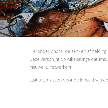
Hieronder vindt u de aan- en afmelding
Deze verschijnt op willekeurige datums, 
nieuwe kunstwerken!
Laat u verrassen door de inhoud van d
.