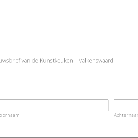
euwsbrief van de Kunstkeuken – Valkenswaard.
oornaam
Achterna