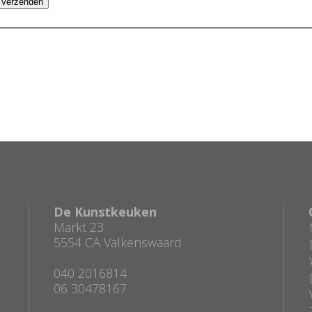
Verzenden
De Kunstkeuken
Markt 23
5554 CA Valkenswaard
040 2016814
06 30478167