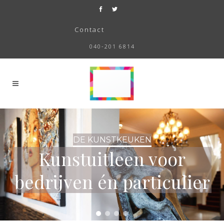
Contact
040-201 6814
DE KUNSTKEUKEN
Kunstuitleen voor
bedrijven én particulier