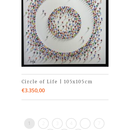
Circle of Life | 105x105cm
€
3.350,00
1
2
3
4
…
7