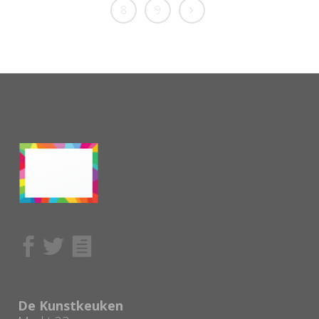
8
9
De Kunstkeuken