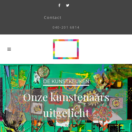
Contact
040-201 6814
DE KUNSTKEUKEN
Onze kunstenaars
uitgelicht