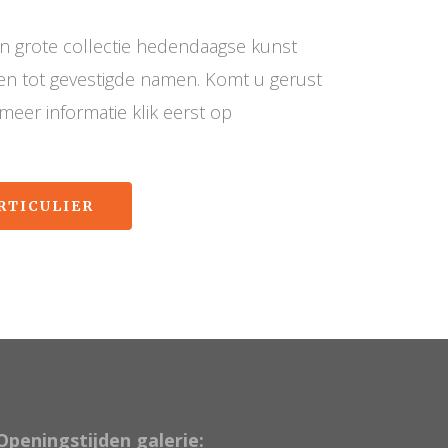
n grote collectie hedendaagse kunst
n tot gevestigde namen. Komt u gerust
eer informatie klik eerst op
RTICULIER
Openingstijden galerie: