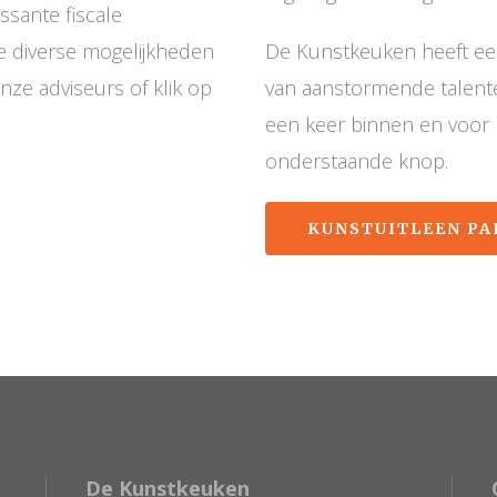
sante fiscale
e diverse mogelijkheden
De Kunstkeuken heeft ee
ze adviseurs of klik op
van aanstormende talente
een keer binnen en voor m
onderstaande knop.
KUNSTUITLEEN PA
De Kunstkeuken