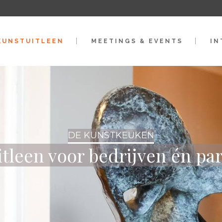
KUNSTUITLEEN
MEETINGS & EVENTS
IN
DE KUNSTKEUKEN
tleen voor bedrijven én par