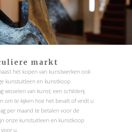
culiere markt
naast het kopen van kunstwerken ook
ige kunstuitleen en kunstkoop
g wisselen van kunst, een schilderij
n om te kijken hoe het bevalt of vindt u
drag per maand te betalen voor de
ijn onze kunstuitleen en kunstkoop
 voor u.