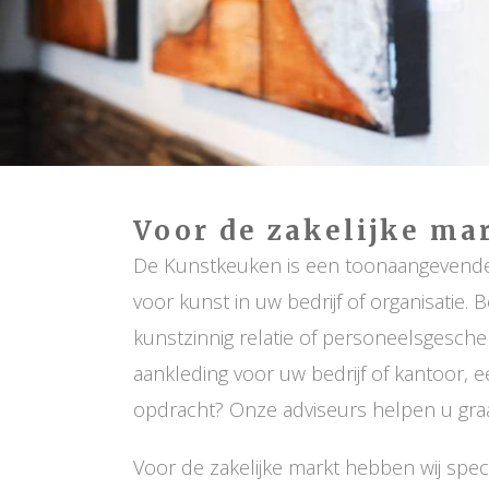
Voor de zakelijke ma
De Kunstkeuken is een toonaangevende 
voor kunst in uw bedrijf of organisatie.
kunstzinnig relatie of personeelsgesche
aankleding voor uw bedrijf of kantoor, 
opdracht? Onze adviseurs helpen u graa
Voor de zakelijke markt hebben wij speci