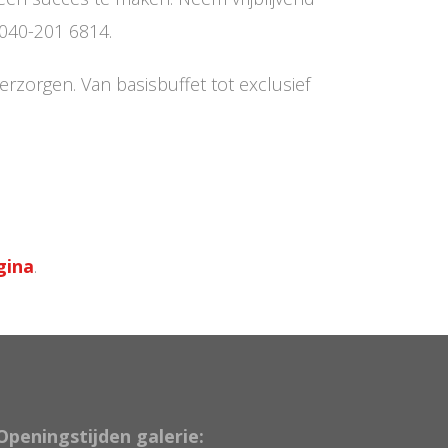
 040-201 6814.
rzorgen. Van basisbuffet tot exclusief
gina
.
Openingstijden galerie: