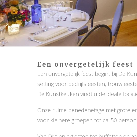
Een onvergetelijk feest
Een onvergetelijk feest begint bij De 
setting voor bedrijfsfeesten, trouwfees
De Kunstkeuken vindt u de ideale locati
Onze ruime benedenetage met grote ent
voor kleinere groepen tot ca. 50 perso
Van DJ’s en artiesten tot buffetten en 