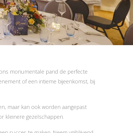
edt ons monumentale pand de perfecte
enement of een intieme bijeenkomst, bij
nen, maar kan ook worden aangepast
or kleinere gezelschappen.
 een succes te maken. Neem vrijblijvend