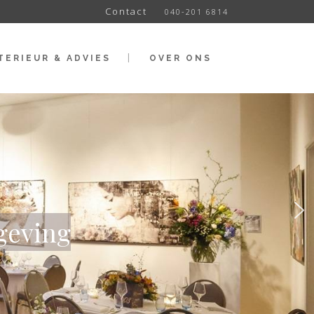
Contact
040-201 6814
TERIEUR & ADVIES
OVER ONS
geving