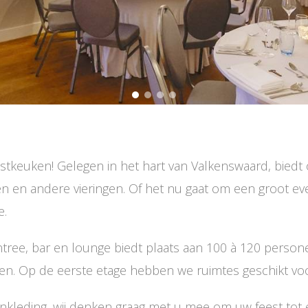
Kunstkeuken! Gelegen in het hart van Valkenswaard, bi
ten en andere vieringen. Of het nu gaat om een groot ev
e.
ree, bar en lounge biedt plaats aan 100 à 120 perso
nen. Op de eerste etage hebben we ruimtes geschikt vo
aankleding, wij denken graag met u mee om uw feest tot