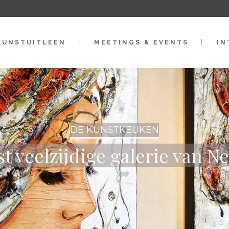
KUNSTUITLEEN
MEETINGS & EVENTS
IN
DE KUNSTKEUKEN
t veelzijdige galerie van N