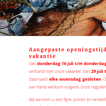
Aangepaste openingstijd
vakantie
Van
donderdag 16 juli t/m donderdag 
verband met onze vakantie. Van
29 juli
daarnaast
elke woensdag gesloten
. 
van harte welkom volgens onze regulier
Wij wensen u een fijne zomer en verwe