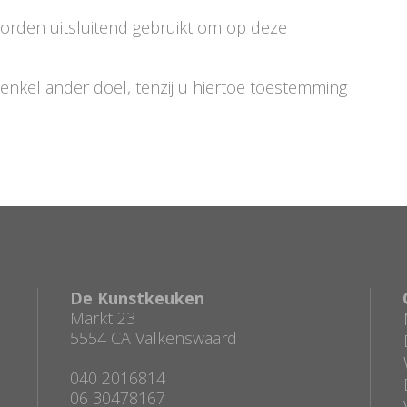
worden uitsluitend gebruikt om op deze
enkel ander doel, tenzij u hiertoe toestemming
De Kunstkeuken
Markt 23
5554 CA Valkenswaard
040 2016814
06 30478167