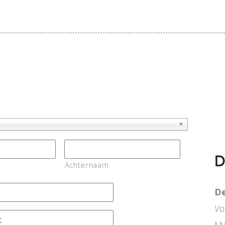
Achternaam
De
Vo
Ma