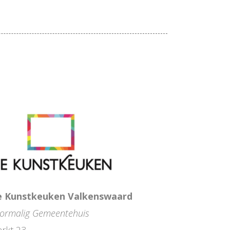
 Kunstkeuken Valkenswaard
ormalig Gemeentehuis
rkt 23