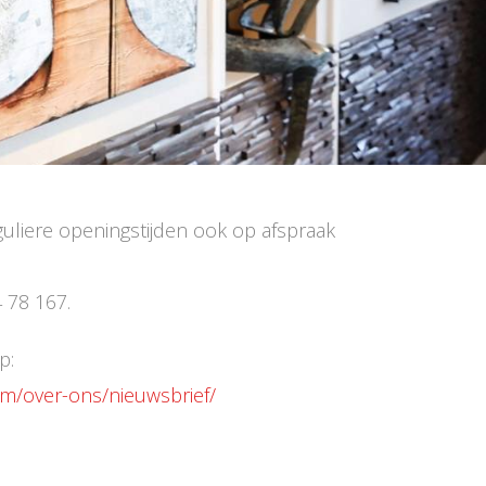
eguliere openingstijden ook op afspraak
 78 167.
p:
m/over-ons/nieuwsbrief/