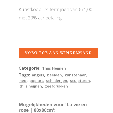
Kunstkoop: 24 termijnen van €71,00
met 20% aanbetaling
VOEG TOE AAN WINKELMAND
Categorie:
Thijs Heijnen
Tags:
,
,
,
angels
beelden
kunstenaar
,
,
,
,
neo
pop art
schilderijen
sculpturen
,
thijs heijnen
zeefdrukken
Mogelijkheden voor 'La vie en
rose | 80x80cm':