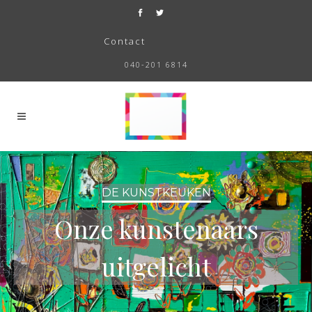
Contact
040-201 6814
DE KUNSTKEUKEN
Onze kunstenaars
uitgelicht