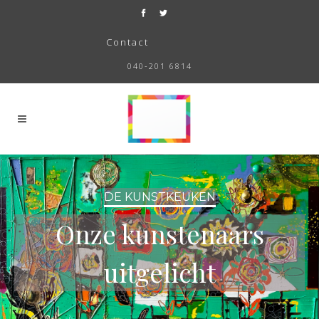
Contact
040-201 6814
DE KUNSTKEUKEN
Onze kunstenaars
uitgelicht