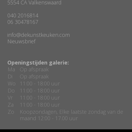
5554 CA Valkenswaard
040 2016814
06 30478167
info@dekunstkeuken.com
Nieuwsbrief
Openingstijden galerie:
Ma
Op afspraak
Di
Op afspraak
Wo
11:00 - 18:00 uur
Do
11:00 - 18:00 uur
Vr
11:00 - 18:00 uur
Za
11:00 - 18:00 uur
Zo
Koopzondagen, Elke laatste zondag van de
maand 12:00 - 17.00 uur