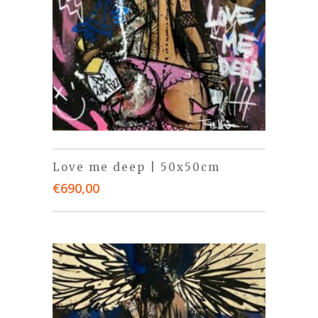
Love me deep | 50x50cm
€
690,00