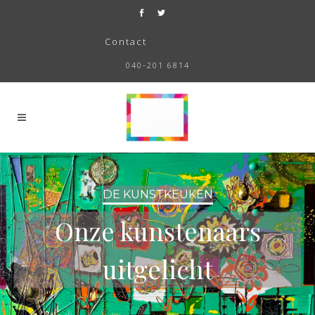
Contact
040-201 6814
DE KUNSTKEUKEN
Onze kunstenaars
uitgelicht