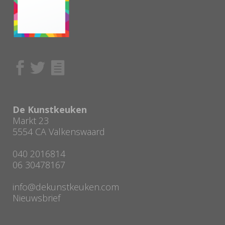
De Kunstkeuken
Markt 23
5554 CA Valkenswaard
040 2016814
06 30478167
info@dekunstkeuken.com
Nieuwsbrief