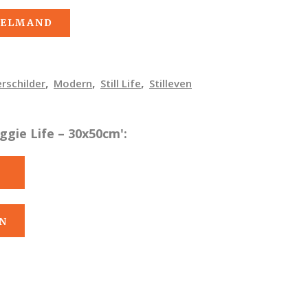
KELMAND
,
,
,
rschilder
Modern
Still Life
Stilleven
gie Life – 30x50cm':
N