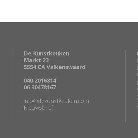
De Kunstkeuken
Markt 23
5554 CA Valkenswaard
040 2016814
06 30478167
info@dekunstkeuken.com
Nieuwsbrief