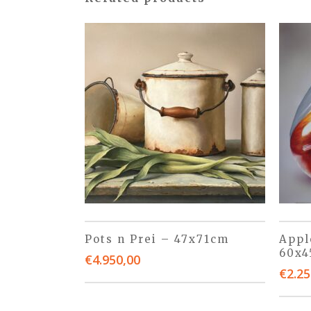
Pots n Prei – 47x71cm
Appl
60x
€
4.950,00
€
2.25