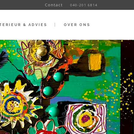
Contact
040-201 6814
TERIEUR & ADVIES
OVER ONS
t