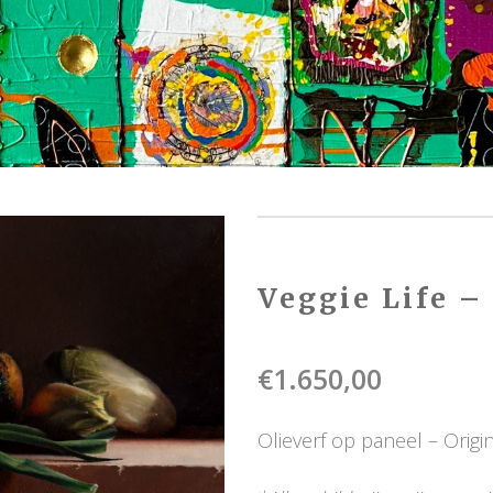
Veggie Life 
€
1.650,00
Olieverf op paneel – Origi