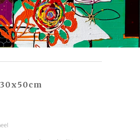
– 30x50cm
neel