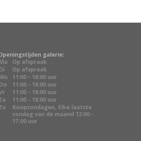
Openingstijden galerie:
Ma
Op afspraak
Di
Op afspraak
Wo
11:00 - 18:00 uur
Do
11:00 - 18:00 uur
Vr
11:00 - 18:00 uur
Za
11:00 - 18:00 uur
Zo
Koopzondagen, Elke laatste
zondag van de maand 12:00 -
17.00 uur