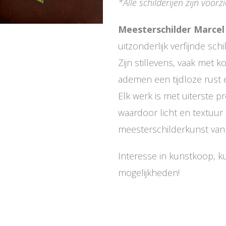
*Alle schilderijen zijn voor
Meesterschilder Marcel
uitzonderlijk verfijnde sch
Zijn stillevens, vaak met 
ademen een tijdloze rust
Elk werk is met uiterste p
waardoor licht en textuur
meesterschilderkunst van 
Interesse in kunstkoop, ku
mogelijkheden!