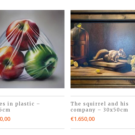
es in plastic –
The squirrel and his
45cm
company – 30x50cm
0,00
€
1.650,00