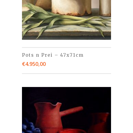
Pots n Prei – 47x71cm
€
4.950,00