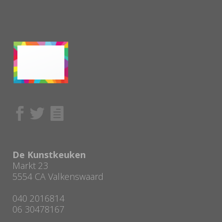
De Kunstkeuken
Markt 23
5554 CA Valkenswaard
040 2016814
06 30478167