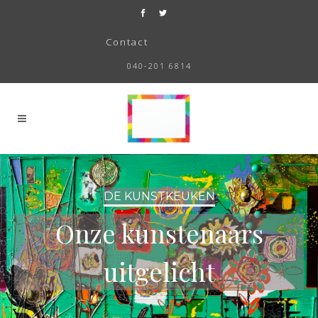
Contact
040-201 6814
DE KUNSTKEUKEN
Onze kunstenaars
uitgelicht