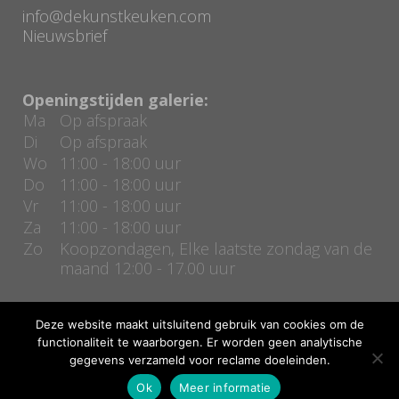
info@dekunstkeuken.com
Nieuwsbrief
Openingstijden galerie:
Ma
Op afspraak
Di
Op afspraak
Wo
11:00 - 18:00 uur
Do
11:00 - 18:00 uur
Vr
11:00 - 18:00 uur
Za
11:00 - 18:00 uur
Zo
Koopzondagen, Elke laatste zondag van de
maand 12:00 - 17.00 uur
Deze website maakt uitsluitend gebruik van cookies om de
functionaliteit te waarborgen. Er worden geen analytische
gegevens verzameld voor reclame doeleinden.
Copyright De kunstkeuken | Realisatie door
Bas Kierkels
Ok
Meer informatie