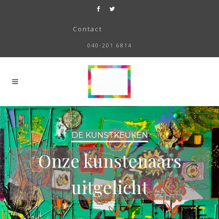
Contact
040-201 6814
DE KUNSTKEUKEN
Onze kunstenaars
uitgelicht