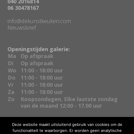
040 2016814
06 30478167
info@dekunstkeuken.com
Nieuwsbrief
Openingstijden galerie:
Ma
Op afspraak
Di
Op afspraak
Wo
11:00 - 18:00 uur
Do
11:00 - 18:00 uur
Vr
11:00 - 18:00 uur
Za
11:00 - 18:00 uur
Zo
Koopzondagen, Elke laatste zondag
van de maand 12:00 - 17.00 uur
Deze website maakt uitsluitend gebruik van cookies om de
functionaliteit te waarborgen. Er worden geen analytische