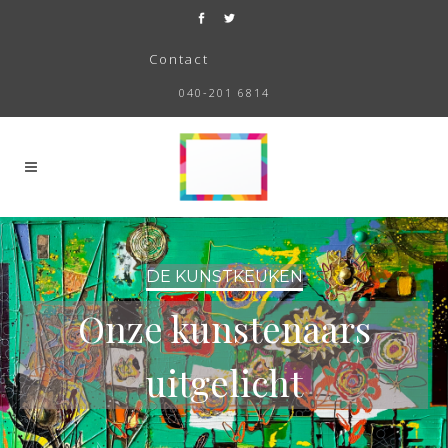
Contact
040-201 6814
DE KUNSTKEUKEN
Onze kunstenaars
uitgelicht