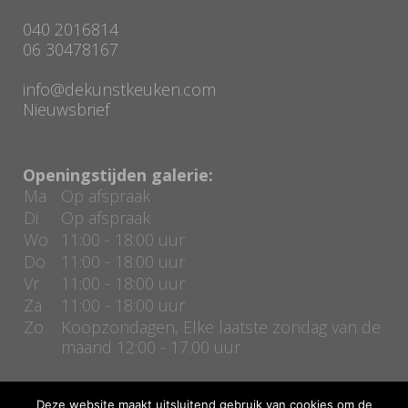
040 2016814
06 30478167
info@dekunstkeuken.com
Nieuwsbrief
Openingstijden galerie:
Ma
Op afspraak
Di
Op afspraak
Wo
11:00 - 18:00 uur
Do
11:00 - 18:00 uur
Vr
11:00 - 18:00 uur
Za
11:00 - 18:00 uur
Zo
Koopzondagen, Elke laatste zondag van de
maand 12:00 - 17.00 uur
Deze website maakt uitsluitend gebruik van cookies om de