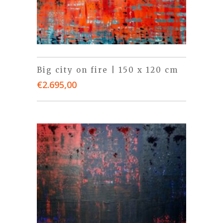
Big city on fire | 150 x 120 cm
€
2.695,00