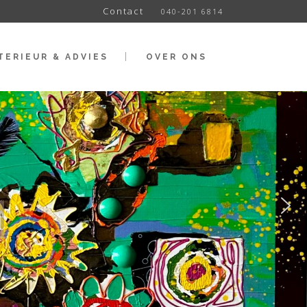
Contact
040-201 6814
TERIEUR & ADVIES
OVER ONS
t