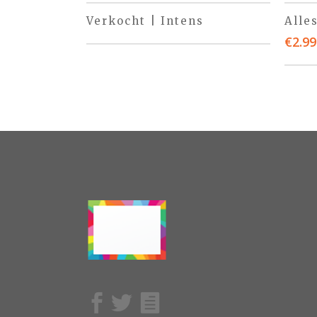
Verkocht | Intens
Alle
€
2.99