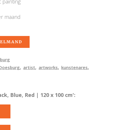
 painting
er maand
KELMAND
burg
,
,
,
,
Doesburg
artist
artworks
kunstenares
ck, Blue, Red | 120 x 100 cm':