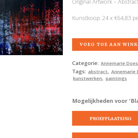
Original Artwork – Abstract
Kunstkoop: 24 x €64,83 p
VOEG TOE AAN WIN
Categorie:
Annemarie Does
Tags:
,
abstract
Annemarie 
,
kunstwerken
paintings
Mogelijkheden voor 'Bla
PROEFPLAATSING
AANVRAGEN