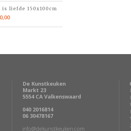
s is liefde 150x100cm
0,00
De Kunstkeuken
Markt 23
5554 CA Valkenswaard
040 2016814
06 30478167
info@dekunstkeuken.com