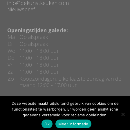
info@dekunstkeuken.com
Nieuwsbrief
Openingstijden galerie:
Ma
Op afspraak
Di
Op afspraak
Wo
11:00 - 18:00 uur
Do
11:00 - 18:00 uur
Vr
11:00 - 18:00 uur
Za
11:00 - 18:00 uur
Zo
Koopzondagen, Elke laatste zondag van de
maand 12:00 - 17.00 uur
Deze website maakt uitsluitend gebruik van cookies om de
functionaliteit te waarborgen. Er worden geen analytische
gegevens verzameld voor reclame doeleinden.
Copyright De kunstkeuken | Realisatie door
Bas Kierkels
Ok
Meer informatie