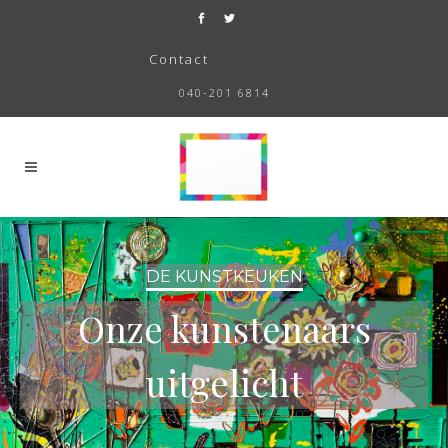
Contact
040-201 6814
DE KUNSTKEUKEN
Onze kunstenaars
uitgelicht