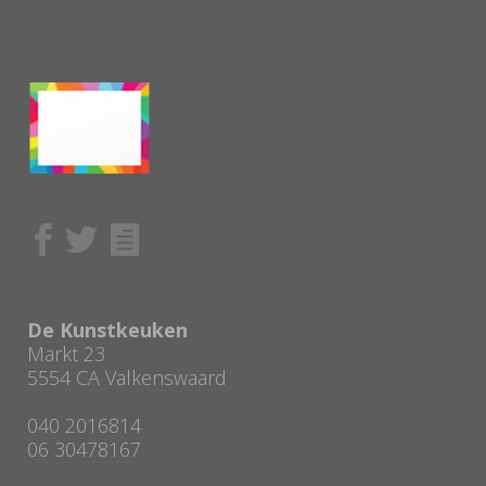
De Kunstkeuken
Markt 23
5554 CA Valkenswaard
040 2016814
06 30478167