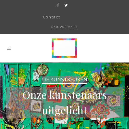
Contact
040-201 6814
DE KUNSTKEUKEN
Onze kunstenaars
uitgelicht