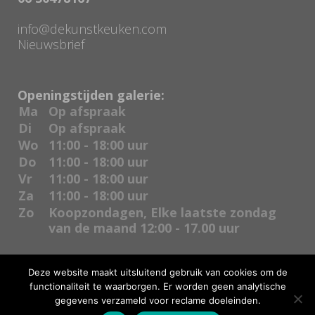
info@dekunstkeuken.com
Nieuwsbrief
Openingstijden galerie:
Ma
Op afspraak
Di
Op afspraak
Wo
11:00 - 18:00 uur
Do
11:00 - 18:00 uur
Vr
11:00 - 18:00 uur
Za
11:00 - 18:00 uur
Zo
Koopzondagen, Elke laatste zondag
van de maand 12:00 - 17.00 uur
Deze website maakt uitsluitend gebruik van cookies om de
functionaliteit te waarborgen. Er worden geen analytische
gegevens verzameld voor reclame doeleinden.