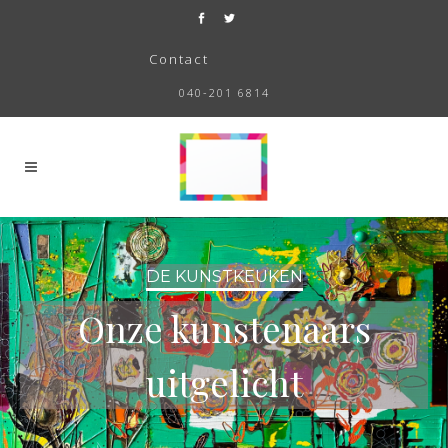
Contact
040-201 6814
DE KUNSTKEUKEN
Onze kunstenaars
uitgelicht