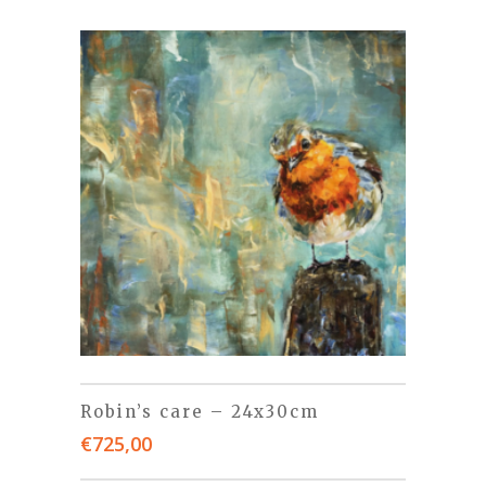
Robin’s care – 24x30cm
€
725,00