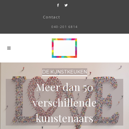
Contact
040-201 6814
DE KUNSTKEUKEN
Meer dan 50
verschillende
kunstenaars