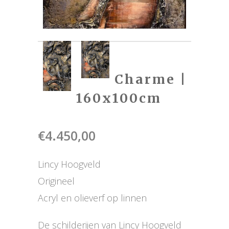
Charme |
160x100cm
€
4.450,00
Lincy Hoogveld
Origineel
Acryl en olieverf op linnen
De schilderijen van Lincy Hoogveld