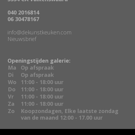
040 2016814
06 30478167
info@dekunstkeuken.com
Nieuwsbrief
Openingstijden galerie:
Ma
Op afspraak
Di
Op afspraak
Wo
11:00 - 18:00 uur
Do
11:00 - 18:00 uur
Vr
11:00 - 18:00 uur
Za
11:00 - 18:00 uur
Zo
Koopzondagen, Elke laatste zondag
van de maand 12:00 - 17.00 uur