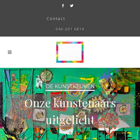
Contact
040-201 6814
DE KUNSTKEUKEN
Onze kunstenaars
uitgelicht