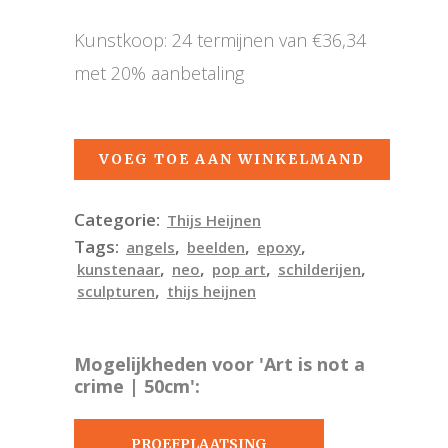
Kunstkoop: 24 termijnen van €36,34
met 20% aanbetaling
VOEG TOE AAN WINKELMAND
Categorie:
Thijs Heijnen
Tags:
,
,
,
angels
beelden
epoxy
,
,
,
,
kunstenaar
neo
pop art
schilderijen
,
sculpturen
thijs heijnen
Mogelijkheden voor 'Art is not a
crime | 50cm':
PROEFPLAATSING