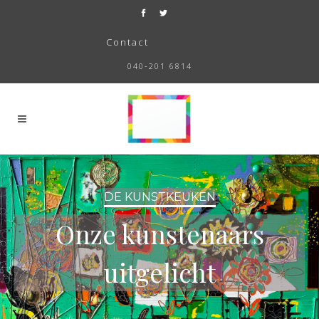
Contact
040-201 6814
DE KUNSTKEUKEN
Onze kunstenaars
uitgelicht