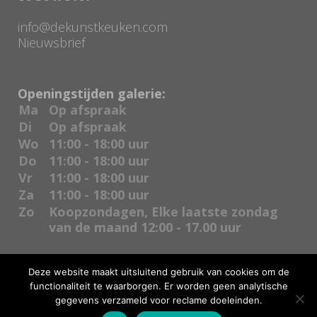
info@dekunstkeuken.com
Nieuwsbrief
Openingstijden galerie:
Ma
Op afspraak
Di
Op afspraak
Wo
11:00 - 18:00 uur
Do
11:00 - 18:00 uur
Vr
11:00 - 18:00 uur
Za
11:00 - 18:00 uur
Zo
Koopzondagen, Elke laatste zondag
van de maand 12:00 - 17.00 uur
Deze website maakt uitsluitend gebruik van cookies om de
functionaliteit te waarborgen. Er worden geen analytische
gegevens verzameld voor reclame doeleinden.