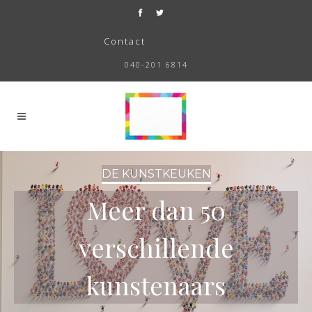
Contact
040-201 6814
DE KUNSTKEUKEN
Meer dan 50
verschillende
kunstenaars