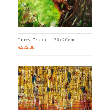
Furry Friend – 20x20cm
€
525,00