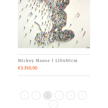
Mickey Mouse | 120x80cm
€
3.350,00
1
2
3
4
5