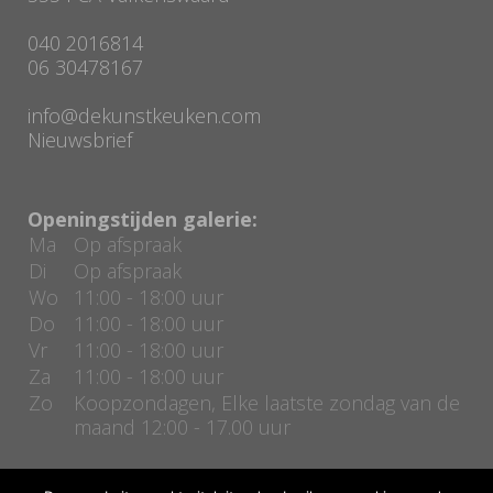
040 2016814
06 30478167
info@dekunstkeuken.com
Nieuwsbrief
Openingstijden galerie:
Ma
Op afspraak
Di
Op afspraak
Wo
11:00 - 18:00 uur
Do
11:00 - 18:00 uur
Vr
11:00 - 18:00 uur
Za
11:00 - 18:00 uur
Zo
Koopzondagen, Elke laatste zondag van de
maand 12:00 - 17.00 uur