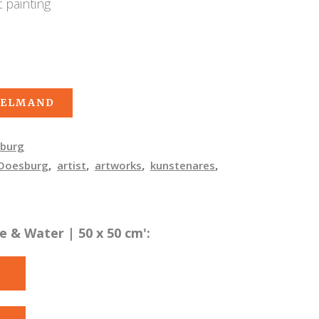
 painting
KELMAND
burg
,
,
,
,
Doesburg
artist
artworks
kunstenares
e & Water | 50 x 50 cm':