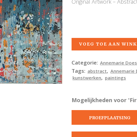
Original Artwork – Abstract
VOEG TOE AAN WIN
Categorie:
Annemarie Does
Tags:
,
abstract
Annemarie 
,
kunstwerken
paintings
Mogelijkheden voor 'Fir
PROEFPLAATSING
AANVRAGEN