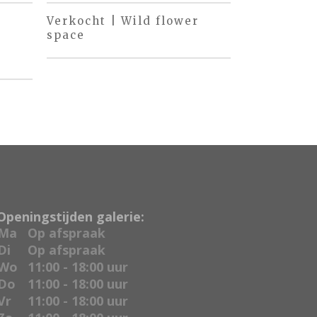
Verkocht | Wild flower
space
Openingstijden galerie:
Ma
Op afspraak
Di
Op afspraak
Wo
11:00 - 18:00 uur
Do
11:00 - 18:00 uur
Vr
11:00 - 18:00 uur