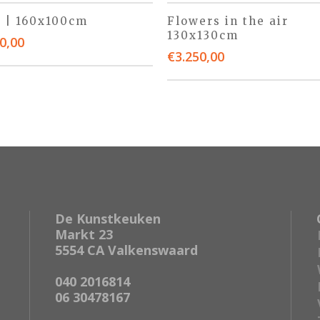
a | 160x100cm
Flowers in the air
130x130cm
0,00
€
3.250,00
De Kunstkeuken
Markt 23
5554 CA Valkenswaard
040 2016814
06 30478167