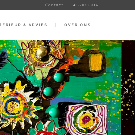
Contact
040-201 6814
TERIEUR & ADVIES
OVER ONS
t