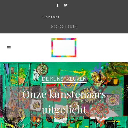
Contact
040-201 6814
DE KUNSTKEUKEN
Onze kunstenaars
uitgelicht