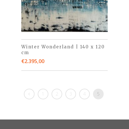
Winter Wonderland | 140 x 120
cm
€
2.395,00
1
2
3
4
5