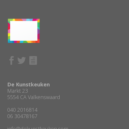
De Kunstkeuken
Markt 23
5554 CA Valkenswaard
040 2016814
06 30478167
info@dekunstkeuken.com