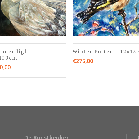
inner light –
Winter Putter – 12x12
100cm
€
275,00
0,00
De Kunstkeuken