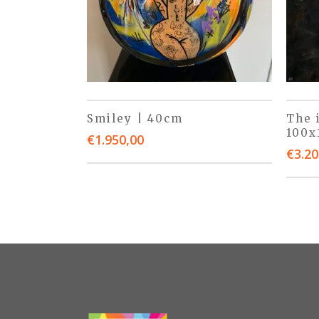
Smiley | 40cm
The 
100x
€
1.950,00
€
3.20