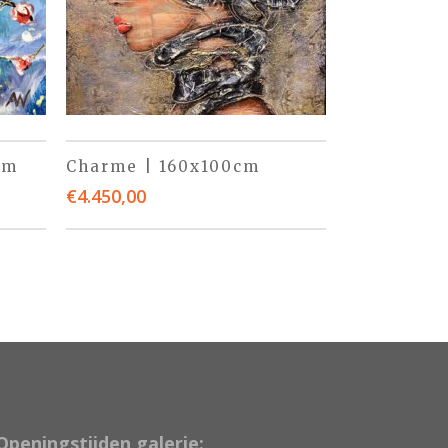
cm
Charme | 160x100cm
€
4.450,00
Openingstijden galerie: