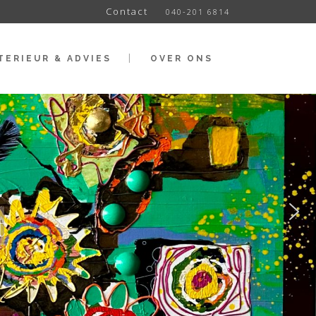
Contact
040-201 6814
TERIEUR & ADVIES
OVER ONS
t