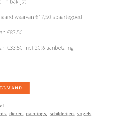
 in baklijst
 maand waarvan €17,50 spaartegoed
van €87,50
van €33,50 met 20% aanbetaling
KELMAND
el
,
,
,
,
rds
dieren
paintings
schilderijen
vogels