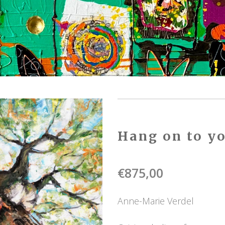
Hang on to y
€
875,00
Anne-Marie Verdel