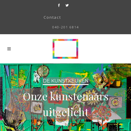
Contact
040-201 6814
DE KUNSTKEUKEN
Onze kunstenaars
uitgelicht