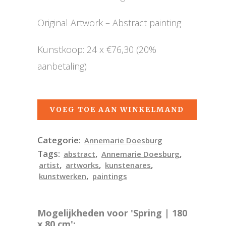
Original Artwork – Abstract painting
Kunstkoop: 24 x €76,30 (20%
aanbetaling)
VOEG TOE AAN WINKELMAND
Categorie:
Annemarie Doesburg
Tags:
,
,
abstract
Annemarie Doesburg
,
,
,
artist
artworks
kunstenares
,
kunstwerken
paintings
Mogelijkheden voor 'Spring | 180
x 80 cm':