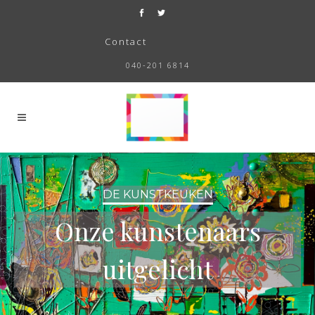
Contact
040-201 6814
DE KUNSTKEUKEN
Onze kunstenaars
uitgelicht