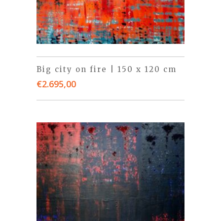
Big city on fire | 150 x 120 cm
€
2.695,00