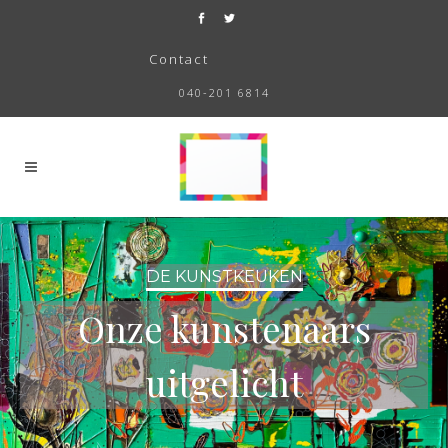
Contact
040-201 6814
DE KUNSTKEUKEN
Onze kunstenaars
uitgelicht