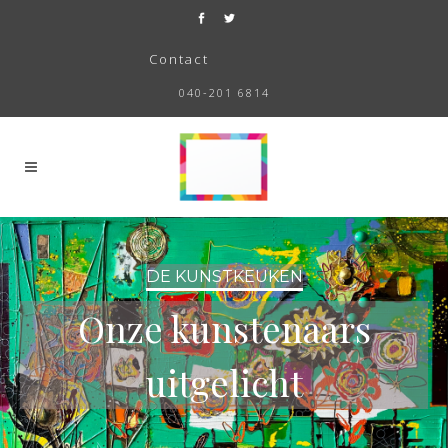
Contact
040-201 6814
DE KUNSTKEUKEN
Onze kunstenaars
uitgelicht