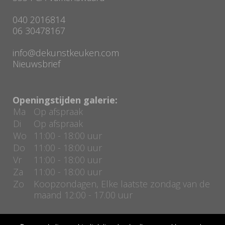
040 2016814
06 30478167
info@dekunstkeuken.com
Nieuwsbrief
Openingstijden galerie:
Ma
Op afspraak
Di
Op afspraak
Wo
11:00 - 18:00 uur
Do
11:00 - 18:00 uur
Vr
11:00 - 18:00 uur
Za
11:00 - 18:00 uur
Zo
Koopzondagen, Elke laatste zondag van de
maand 12:00 - 17.00 uur