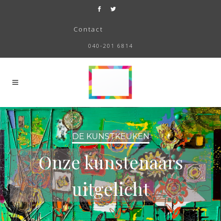
Contact
040-201 6814
DE KUNSTKEUKEN
Onze kunstenaars
uitgelicht