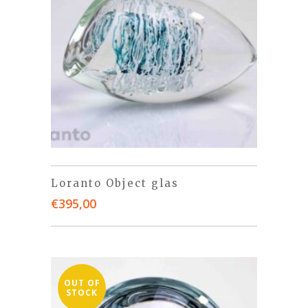
Loranto Object glas
€
395,00
OUT OF
STOCK