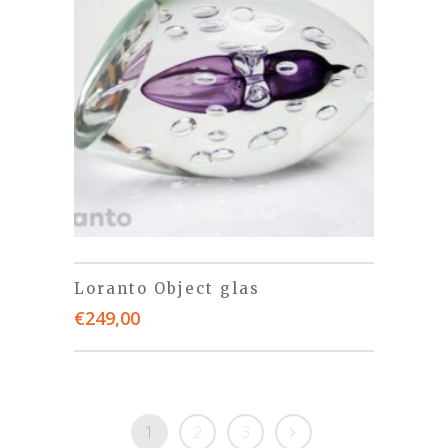
Loranto Object glas
€
249,00
1
2
3