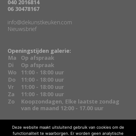
040 2016814
06 30478167
info@dekunstkeuken.com
Nieuwsbrief
Openingstijden galerie:
Ma
Op afspraak
Di
Op afspraak
Wo
11:00 - 18:00 uur
Do
11:00 - 18:00 uur
Vr
11:00 - 18:00 uur
Za
11:00 - 18:00 uur
Zo
Koopzondagen, Elke laatste zondag
van de maand 12:00 - 17.00 uur
Deze website maakt uitsluitend gebruik van cookies om de
functionaliteit te waarborgen. Er worden geen analytische