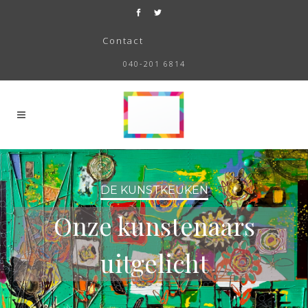
Contact
040-201 6814
DE KUNSTKEUKEN
Onze kunstenaars
uitgelicht