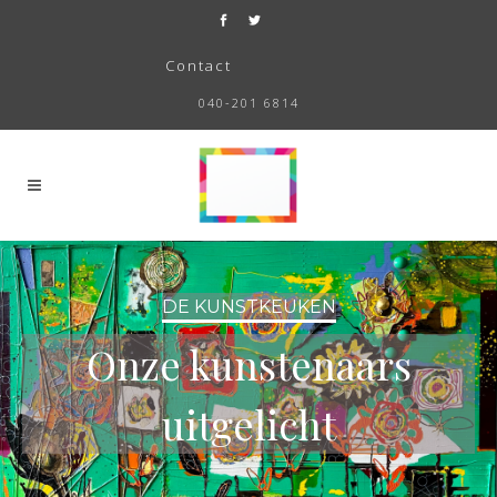
Contact
040-201 6814
DE KUNSTKEUKEN
Onze kunstenaars
uitgelicht