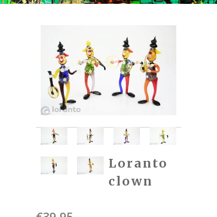
Loranto
clown
€
39,95