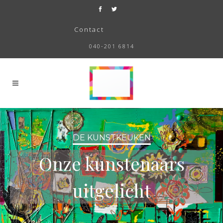
Contact
040-201 6814
DE KUNSTKEUKEN
Onze kunstenaars
uitgelicht