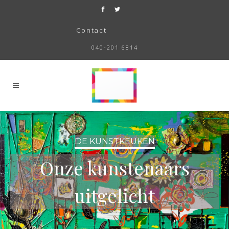
Contact
040-201 6814
DE KUNSTKEUKEN
Onze kunstenaars
uitgelicht