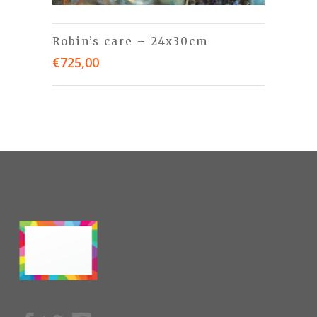
Robin’s care – 24x30cm
€
725,00