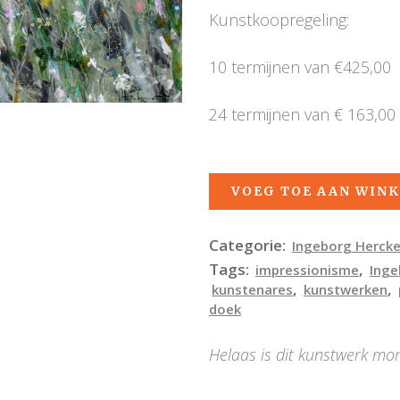
Kunstkoopregeling:
10 termijnen van €425,00
24 termijnen van € 163,00
VOEG TOE AAN WIN
Categorie:
Ingeborg Herck
Tags:
,
impressionisme
Inge
,
,
kunstenares
kunstwerken
doek
Helaas is dit kunstwerk mo