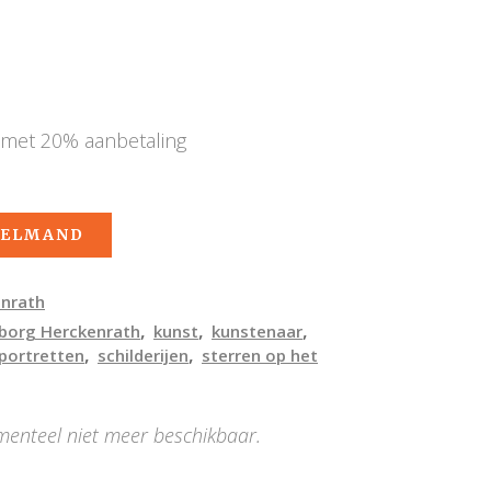
 met 20% aanbetaling
KELMAND
enrath
,
,
,
borg Herckenrath
kunst
kunstenaar
,
,
portretten
schilderijen
sterren op het
menteel niet meer beschikbaar.