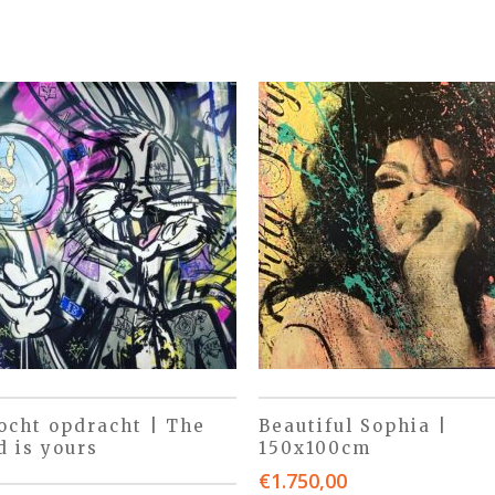
ocht opdracht | The
Beautiful Sophia |
d is yours
150x100cm
€
1.750,00