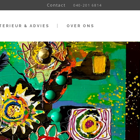
Contact
040-201 6814
TERIEUR & ADVIES
OVER ONS
t