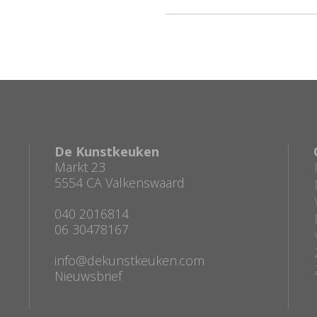
De Kunstkeuken
Markt 23
5554 CA Valkenswaard
040 2016814
06 30478167
info@dekunstkeuken.com
Nieuwsbrief