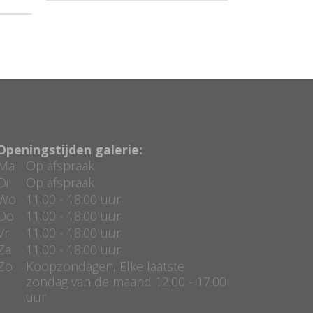
Openingstijden galerie:
Ma
Op afspraak
Di
Op afspraak
Wo
11:00 - 18:00 uur
Do
11:00 - 18:00 uur
Vr
11:00 - 18:00 uur
Za
11:00 - 18:00 uur
Zo
Koopzondagen, Elke laatste
zondag van de maand 12:00 - 17.00
uur