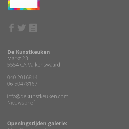
De Kunstkeuken
Markt 23
5554 CA Valkenswaard
040 2016814
06 30478167
info@dekunstkeuken.com
Nieuwsbrief
Openingstijden galerie: