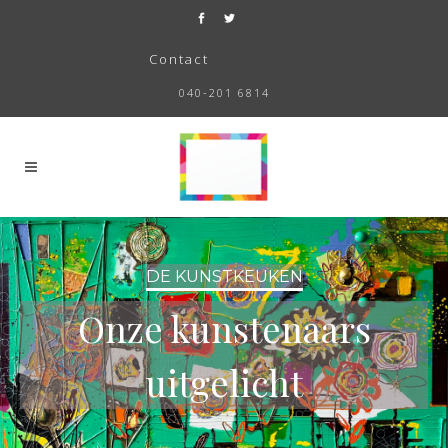
Contact
040-201 6814
DE KUNSTKEUKEN
Onze kunstenaars
uitgelicht