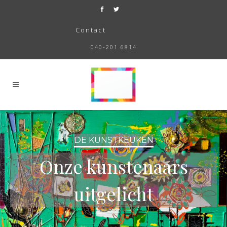
Contact
040-201 6814
DE KUNSTKEUKEN
Onze kunstenaars
uitgelicht