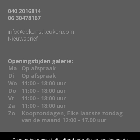
040 2016814
06 30478167
info@dekunstkeuken.com
Nieuwsbrief
Openingstijden galerie:
Ma
Op afspraak
Di
Op afspraak
Wo
11:00 - 18:00 uur
Do
11:00 - 18:00 uur
Vr
11:00 - 18:00 uur
Za
11:00 - 18:00 uur
Zo
Koopzondagen, Elke laatste zondag
van de maand 12:00 - 17.00 uur
Deze website maakt uitsluitend gebruik van cookies om de