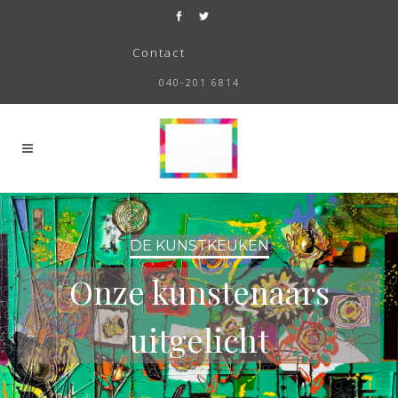
Contact
040-201 6814
DE KUNSTKEUKEN
Onze kunstenaars
uitgelicht