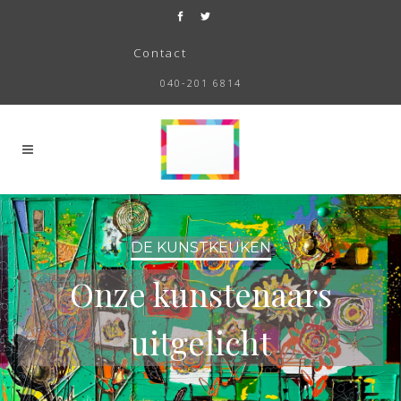
Contact
040-201 6814
DE KUNSTKEUKEN
Onze kunstenaars
uitgelicht