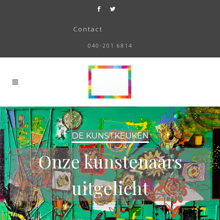
Contact
040-201 6814
DE KUNSTKEUKEN
Onze kunstenaars
uitgelicht