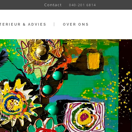
Contact
040-201 6814
TERIEUR & ADVIES
OVER ONS
t