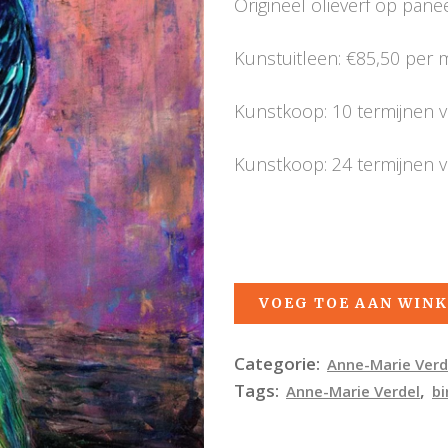
Origineel olieverf op paneel
Kunstuitleen: €85,50 per
Kunstkoop: 10 termijnen 
Kunstkoop: 24 termijnen 
VOEG TOE AAN WIN
Categorie:
Anne-Marie Verd
Tags:
,
Anne-Marie Verdel
bi