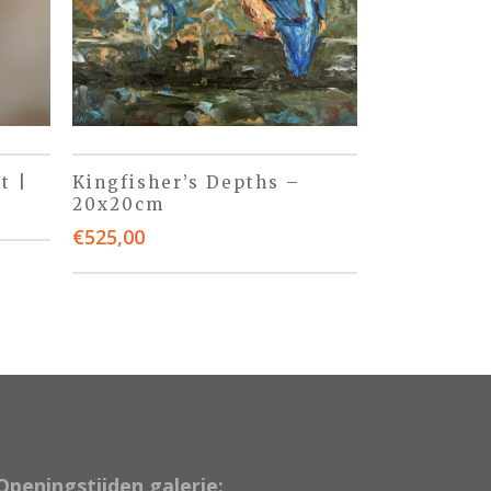
t |
Kingfisher’s Depths –
20x20cm
€
525,00
Openingstijden galerie: