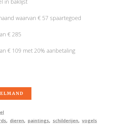
 in baklijst
 maand waarvan € 57 spaartegoed
van € 285
van € 109 met 20% aanbetaling
KELMAND
el
,
,
,
,
rds
dieren
paintings
schilderijen
vogels