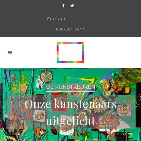
Contact
040-201 6814
DE KUNSTKEUKEN
Onze kunstenaars
uitgelicht