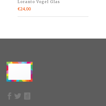
Loranto Vogel Glas
€
24,00