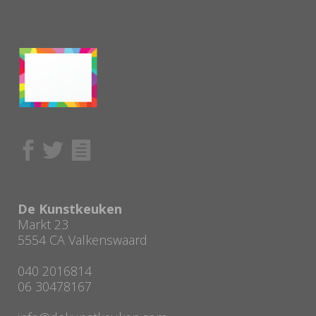
De Kunstkeuken
Markt 23
5554 CA Valkenswaard
040 2016814
06 30478167