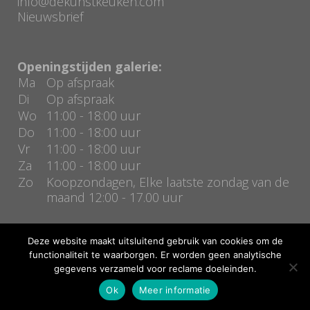
info@dekunstkeuken.com
Nieuwsbrief
Openingstijden galerie:
Ma
Op afspraak
Di
Op afspraak
Wo
11:00 - 18:00 uur
Do
11:00 - 18:00 uur
Vr
11:00 - 18:00 uur
Za
11:00 - 18:00 uur
Zo
Koopzondagen, Elke laatste zondag van de
maand 12:00 - 17.00 uur
Deze website maakt uitsluitend gebruik van cookies om de
functionaliteit te waarborgen. Er worden geen analytische
gegevens verzameld voor reclame doeleinden.
Copyright De kunstkeuken | Realisatie door
Bas Kierkels
Ok
Meer informatie