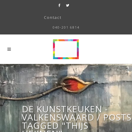
Contact
040-201 6814
DE KUNSTKEUKEN -
VALKENSWAARD
/
POSTS
TAGGED "THIJS