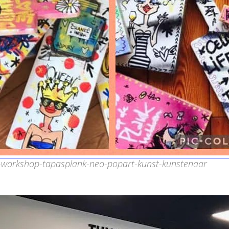
n-workshop-tapasplank-neo-popart-kunst-kunstenaar