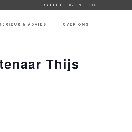
Contact
040-201 6814
TERIEUR & ADVIES
OVER ONS
enaar Thijs