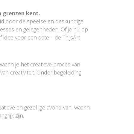
n grenzen kent.
eid door de speelse en deskundige
teresses en gelegenheden. Of je nu op
ef idee voor een date – de ThijsArt
arin je het creatieve proces van
van creativiteit. Onder begeleiding
atieve en gezellige avond van, waarin
rijk zijn.