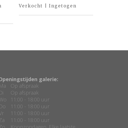
m
Verkocht | Ingetogen
Openingstijden galerie:
Ma
Op afspraak
Di
Op afspraak
Wo
11:00 - 18:00 uur
Do
11:00 - 18:00 uur
Vr
11:00 - 18:00 uur
Za
11:00 - 18:00 uur
Zo
Koopzondagen, Elke laatste