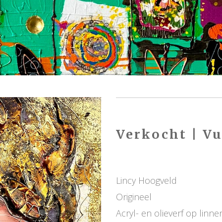
Verkocht | Vu
Lincy Hoogveld
Origineel
Acryl- en olieverf op linne