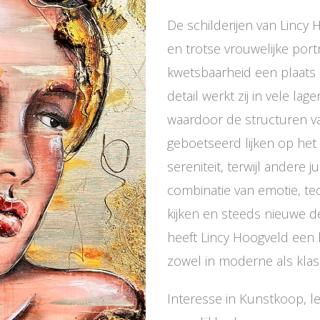
De schilderijen van Lincy
en trotse vrouwelijke port
kwetsbaarheid een plaats k
detail werkt zij in vele la
waardoor de structuren v
geboetseerd lijken op he
sereniteit, terwijl andere j
combinatie van emotie, tec
kijken en steeds nieuwe det
heeft Lincy Hoogveld een 
zowel in moderne als klass
Interesse in Kunstkoop, l