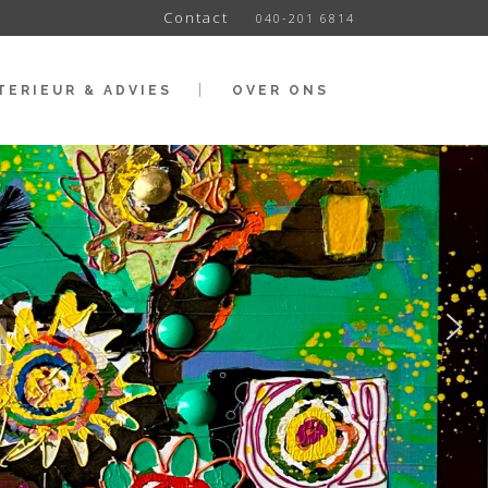
Contact
040-201 6814
TERIEUR & ADVIES
OVER ONS
t