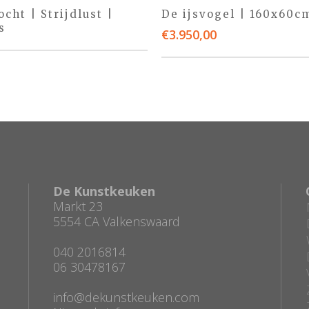
cht | Strijdlust |
De ijsvogel | 160x60c
s
€
3.950,00
De Kunstkeuken
Markt 23
5554 CA Valkenswaard
040 2016814
06 30478167
info@dekunstkeuken.com