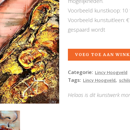
mogelijkheden.
Voorbeeld kunstkoop: 10 
Voorbeeld kunstuitleen: 
gespaard wordt
VOEG TOE AAN WIN
Categorie:
Lincy Hoogveld
Tags:
,
Lincy Hoogveld
schil
Helaas is dit kunstwerk mo