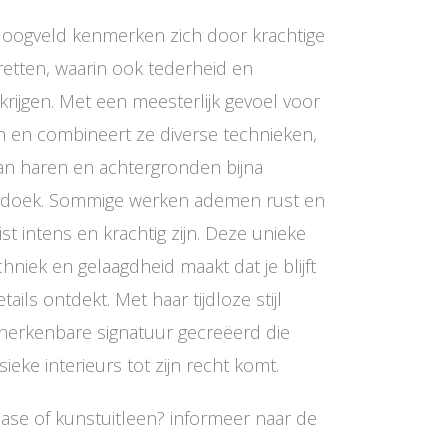
 Hoogveld kenmerken zich door krachtige
retten, waarin ook tederheid en
rijgen. Met een meesterlijk gevoel voor
gen en combineert ze diverse technieken,
an haren en achtergronden bijna
t doek. Sommige werken ademen rust en
uist intens en krachtig zijn. Deze unieke
hniek en gelaagdheid maakt dat je blijft
ails ontdekt. Met haar tijdloze stijl
herkenbare signatuur gecreëerd die
ieke interieurs tot zijn recht komt.
ease of kunstuitleen? informeer naar de