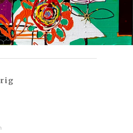
rig
n