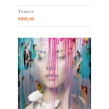
Trance
€
895,00