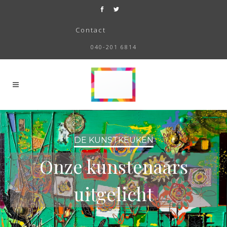
Contact
040-201 6814
DE KUNSTKEUKEN
Onze kunstenaars
uitgelicht