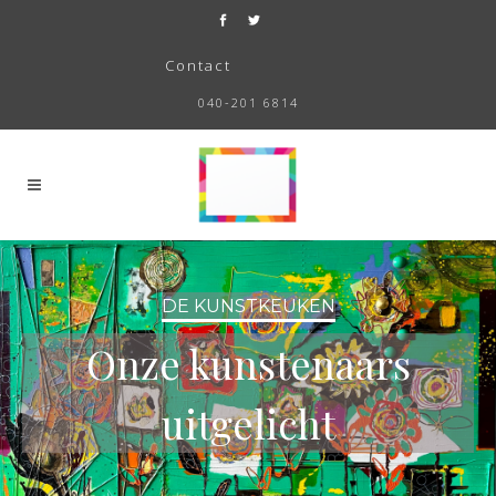
Contact
040-201 6814
DE KUNSTKEUKEN
Onze kunstenaars
uitgelicht