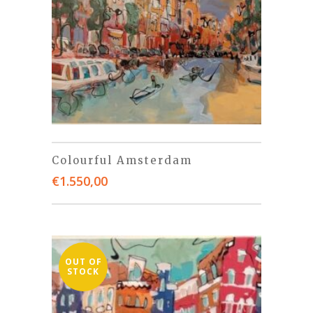
Colourful Amsterdam
€
1.550,00
OUT OF
STOCK