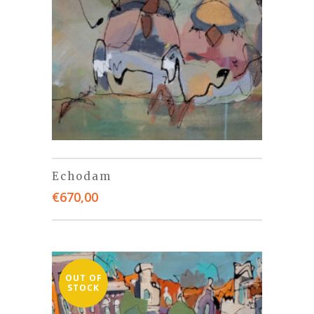
Echodam
€
670,00
OUT OF
STOCK