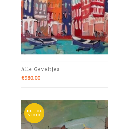
Alle Geveltjes
€
980,00
OUT OF
STOCK