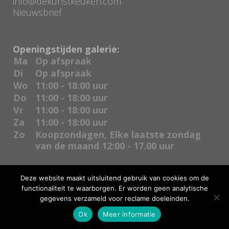
info@dekunstkeuken.com
Nieuwsbrief
Openingstijden galerie:
Ma
Op afspraak
Di
Op afspraak
Wo
11:00 - 18:00 uur
Do
11:00 - 18:00 uur
Vr
11:00 - 18:00 uur
Za
11:00 - 18:00 uur
Zo
Koopzondagen, Elke laatste zondag
van de maand 12:00 - 17.00 uur
Deze website maakt uitsluitend gebruik van cookies om de
functionaliteit te waarborgen. Er worden geen analytische
gegevens verzameld voor reclame doeleinden.
Copyright De kunstkeuken | Realisatie door
Bas Kierkels
Ok
Meer informatie