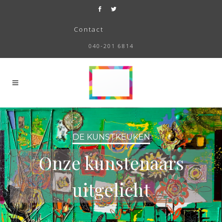
Contact
040-201 6814
DE KUNSTKEUKEN
Onze kunstenaars
uitgelicht