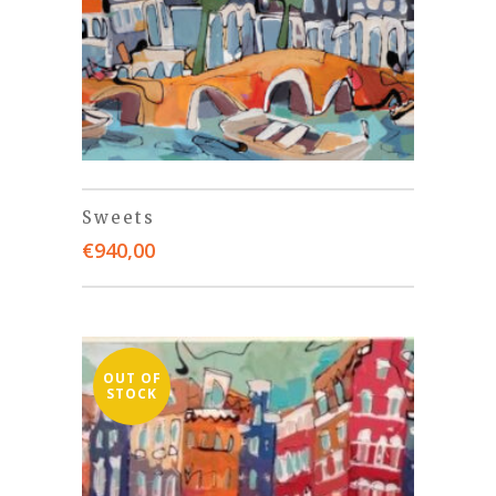
Sweets
€
940,00
OUT OF
STOCK