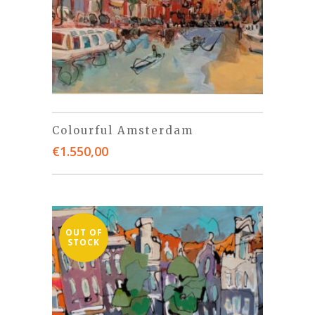
Colourful Amsterdam
€
1.550,00
OUT OF
STOCK