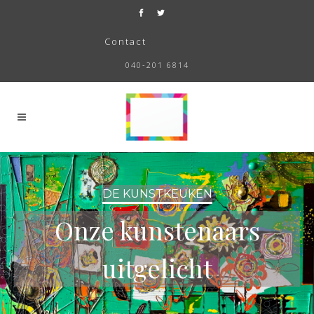
Contact
040-201 6814
DE KUNSTKEUKEN
Onze kunstenaars
uitgelicht