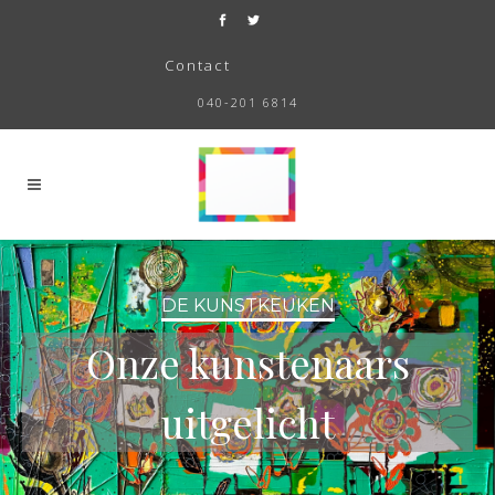
Contact
040-201 6814
DE KUNSTKEUKEN
Onze kunstenaars
uitgelicht