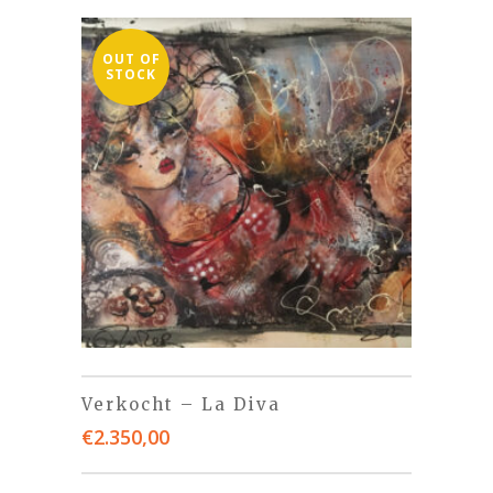
OUT OF
STOCK
Verkocht – La Diva
€
2.350,00