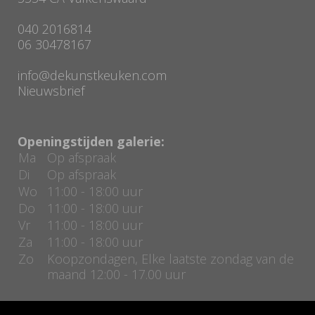
040 2016814
06 30478167
info@dekunstkeuken.com
Nieuwsbrief
Openingstijden galerie:
Ma
Op afspraak
Di
Op afspraak
Wo
11:00 - 18:00 uur
Do
11:00 - 18:00 uur
Vr
11:00 - 18:00 uur
Za
11:00 - 18:00 uur
Zo
Koopzondagen, Elke laatste zondag van de
maand 12:00 - 17.00 uur