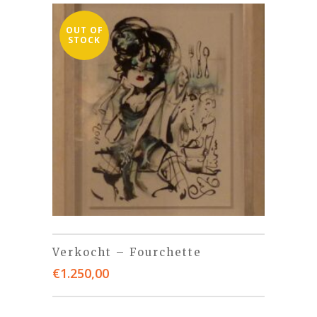
OUT OF
STOCK
Verkocht – Fourchette
€
1.250,00